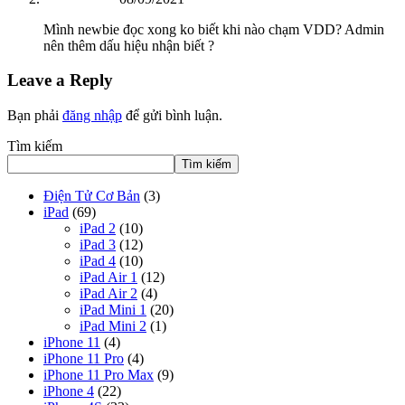
Mình newbie đọc xong ko biết khi nào chạm VDD? Admin
nên thêm dấu hiệu nhận biết ?
Leave a Reply
Bạn phải
đăng nhập
để gửi bình luận.
Tìm kiếm
Tìm kiếm
Điện Tử Cơ Bản
(3)
iPad
(69)
iPad 2
(10)
iPad 3
(12)
iPad 4
(10)
iPad Air 1
(12)
iPad Air 2
(4)
iPad Mini 1
(20)
iPad Mini 2
(1)
iPhone 11
(4)
iPhone 11 Pro
(4)
iPhone 11 Pro Max
(9)
iPhone 4
(22)