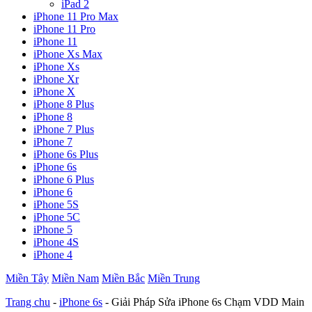
iPad 2
iPhone 11 Pro Max
iPhone 11 Pro
iPhone 11
iPhone Xs Max
iPhone Xs
iPhone Xr
iPhone X
iPhone 8 Plus
iPhone 8
iPhone 7 Plus
iPhone 7
iPhone 6s Plus
iPhone 6s
iPhone 6 Plus
iPhone 6
iPhone 5S
iPhone 5C
iPhone 5
iPhone 4S
iPhone 4
Miền Tây
Miền Nam
Miền Bắc
Miền Trung
Trang chu
-
iPhone 6s
-
Giải Pháp Sửa iPhone 6s Chạm VDD Main