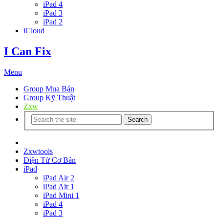
iPad 4
iPad 3
iPad 2
iCloud
I Can Fix
Menu
Group Mua Bán
Group Kỹ Thuật
Zxw
Search
Trang Chủ
Zxwtools
Điện Tử Cơ Bản
iPad
iPad Air 2
iPad Air 1
iPad Mini 1
iPad 4
iPad 3