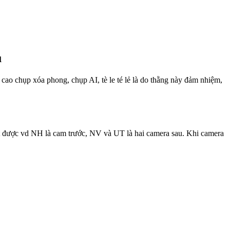
u
cao chụp xóa phong, chụp AI, tè le té lẻ là do thằng này đảm nhiệm,
ết được vd NH là cam trước, NV và UT là hai camera sau. Khi camera