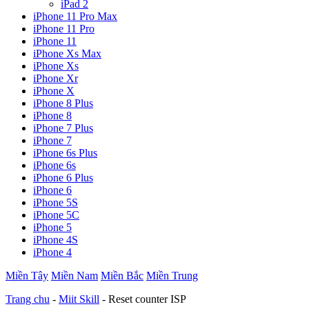
iPad 2
iPhone 11 Pro Max
iPhone 11 Pro
iPhone 11
iPhone Xs Max
iPhone Xs
iPhone Xr
iPhone X
iPhone 8 Plus
iPhone 8
iPhone 7 Plus
iPhone 7
iPhone 6s Plus
iPhone 6s
iPhone 6 Plus
iPhone 6
iPhone 5S
iPhone 5C
iPhone 5
iPhone 4S
iPhone 4
Miền Tây
Miền Nam
Miền Bắc
Miền Trung
Trang chu
-
Miit Skill
-
Reset counter ISP