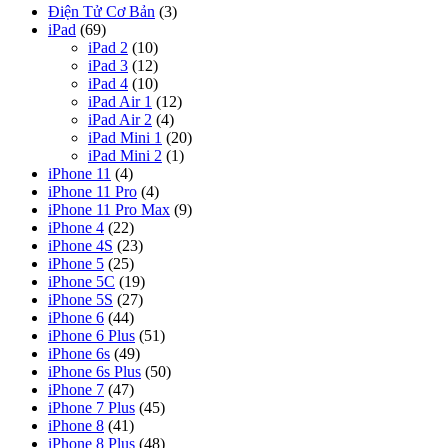
Điện Tử Cơ Bản
(3)
iPad
(69)
iPad 2
(10)
iPad 3
(12)
iPad 4
(10)
iPad Air 1
(12)
iPad Air 2
(4)
iPad Mini 1
(20)
iPad Mini 2
(1)
iPhone 11
(4)
iPhone 11 Pro
(4)
iPhone 11 Pro Max
(9)
iPhone 4
(22)
iPhone 4S
(23)
iPhone 5
(25)
iPhone 5C
(19)
iPhone 5S
(27)
iPhone 6
(44)
iPhone 6 Plus
(51)
iPhone 6s
(49)
iPhone 6s Plus
(50)
iPhone 7
(47)
iPhone 7 Plus
(45)
iPhone 8
(41)
iPhone 8 Plus
(48)