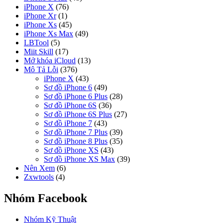
iPhone X
(76)
iPhone Xr
(1)
iPhone Xs
(45)
iPhone Xs Max
(49)
LBTool
(5)
Miit Skill
(17)
Mở khóa iCloud
(13)
Mô Tả Lỗi
(376)
iPhone X
(43)
Sơ đồ iPhone 6
(49)
Sơ đồ iPhone 6 Plus
(28)
Sơ đồ iPhone 6S
(36)
Sơ đồ iPhone 6S Plus
(27)
Sơ đồ iPhone 7
(43)
Sơ đồ iPhone 7 Plus
(39)
Sơ đồ iPhone 8 Plus
(35)
Sơ đồ iPhone XS
(43)
Sơ đồ iPhone XS Max
(39)
Nên Xem
(6)
Zxwtools
(4)
Nhóm Facebook
Nhóm Kỹ Thuật