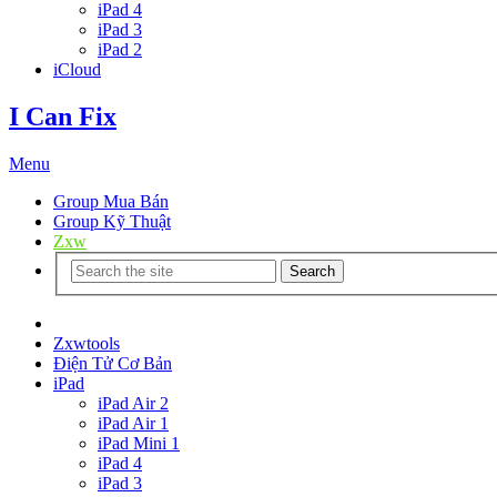
iPad 4
iPad 3
iPad 2
iCloud
I Can Fix
Menu
Group Mua Bán
Group Kỹ Thuật
Zxw
Search
Trang Chủ
Zxwtools
Điện Tử Cơ Bản
iPad
iPad Air 2
iPad Air 1
iPad Mini 1
iPad 4
iPad 3